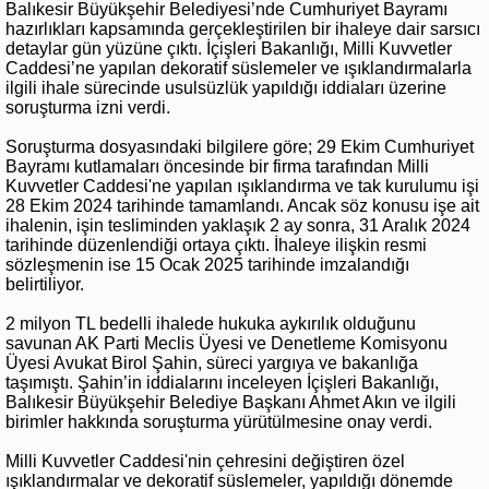
Balıkesir Büyükşehir Belediyesi’nde Cumhuriyet Bayramı
hazırlıkları kapsamında gerçekleştirilen bir ihaleye dair sarsıcı
detaylar gün yüzüne çıktı. İçişleri Bakanlığı, Milli Kuvvetler
Caddesi’ne yapılan dekoratif süslemeler ve ışıklandırmalarla
ilgili ihale sürecinde usulsüzlük yapıldığı iddiaları üzerine
soruşturma izni verdi.
Soruşturma dosyasındaki bilgilere göre; 29 Ekim Cumhuriyet
Bayramı kutlamaları öncesinde bir firma tarafından Milli
Kuvvetler Caddesi'ne yapılan ışıklandırma ve tak kurulumu işi
28 Ekim 2024 tarihinde tamamlandı. Ancak söz konusu işe ait
ihalenin, işin tesliminden yaklaşık 2 ay sonra, 31 Aralık 2024
tarihinde düzenlendiği ortaya çıktı. İhaleye ilişkin resmi
sözleşmenin ise 15 Ocak 2025 tarihinde imzalandığı
belirtiliyor.
2 milyon TL bedelli ihalede hukuka aykırılık olduğunu
savunan AK Parti Meclis Üyesi ve Denetleme Komisyonu
Üyesi Avukat Birol Şahin, süreci yargıya ve bakanlığa
taşımıştı. Şahin’in iddialarını inceleyen İçişleri Bakanlığı,
Balıkesir Büyükşehir Belediye Başkanı Ahmet Akın ve ilgili
birimler hakkında soruşturma yürütülmesine onay verdi.
Milli Kuvvetler Caddesi'nin çehresini değiştiren özel
ışıklandırmalar ve dekoratif süslemeler, yapıldığı dönemde