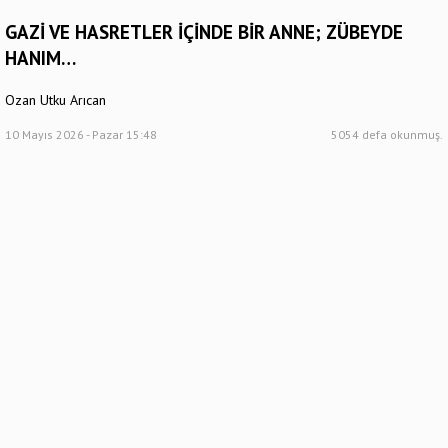
GAZİ VE HASRETLER İÇİNDE BİR ANNE; ZÜBEYDE
HANIM…
Ozan Utku Arıcan
10 Mayıs 2026 - Pazar 15:48
5054 defa okunmuş.