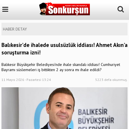
HABER DETAY
Balıkesir’de ihalede usulsüzlük iddiası! Ahmet Akın’a
soruşturma izni!
Balıkesir Büyükşehir Belediyesi'nde ihale skandalı iddiası! Cumhuriyet
Bayramı süslemeleri iş bittikten 2 ay sonra mı ihale edildi?
11 Mayıs 2026 - Pazartesi 13:24
5223 defa okunmuş.