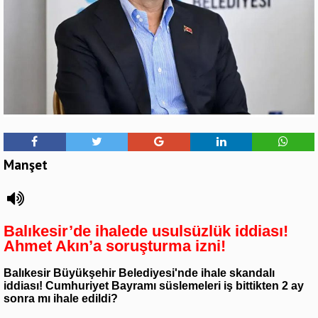
Manşet
Balıkesir’de ihalede usulsüzlük iddiası!
Ahmet Akın’a soruşturma izni!
Balıkesir Büyükşehir Belediyesi'nde ihale skandalı
iddiası! Cumhuriyet Bayramı süslemeleri iş bittikten 2 ay
sonra mı ihale edildi?