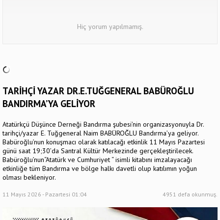
Hiç yorum yapılmamış.
TARİHÇİ YAZAR DR.E.TUĞGENERAL BABÜROĞLU
BANDIRMA’YA GELİYOR
Atatürkçü Düşünce Derneği Bandırma şubesi’nin organizasyonuyla Dr.
tarihçi/yazar E. Tuğgeneral Naim BABÜROĞLU Bandırma’ya geliyor.
Babüroğlu’nun konuşmacı olarak katılacağı etkinlik 11 Mayıs Pazartesi
günü saat 19;30’da Santral Kültür Merkezinde gerçekleştirilecek.
Babüroğlu’nun“Atatürk ve Cumhuriyet “ isimli kitabını imzalayacağı
etkinliğe tüm Bandırma ve bölge halkı davetli olup katılımın yoğun
olması bekleniyor.
11 Mayıs 2026 - Pazartesi 01:04
4951 defa okunmuş.