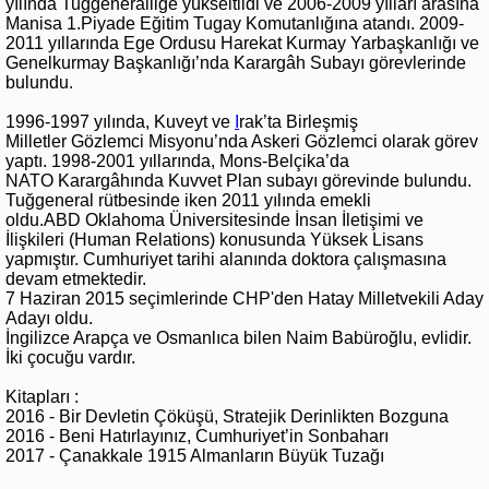
yılında Tuğgeneralliğe yükseltildi ve 2006-2009 yılları arasına
Manisa 1.Piyade Eğitim Tugay Komutanlığına atandı. 2009-
2011 yıllarında Ege Ordusu Harekat Kurmay Yarbaşkanlığı ve
Genelkurmay Başkanlığı’nda Karargâh Subayı görevlerinde
bulundu.
1996-1997 yılında, Kuveyt ve
I
rak’ta Birleşmiş
Milletler Gözlemci Misyonu’nda Askeri Gözlemci olarak görev
yaptı. 1998-2001 yıllarında, Mons-Belçika’da
NATO Karargâhında Kuvvet Plan subayı görevinde bulundu.
Tuğgeneral rütbesinde iken 2011 yılında emekli
oldu.ABD Oklahoma Üniversitesinde İnsan İletişimi ve
İlişkileri (Human Relations) konusunda Yüksek Lisans
yapmıştır. Cumhuriyet tarihi alanında doktora çalışmasına
devam etmektedir.
7 Haziran 2015 seçimlerinde CHP'den Hatay Milletvekili Aday
Adayı oldu.
İngilizce Arapça ve Osmanlıca bilen Naim Babüroğlu, evlidir.
İki çocuğu vardır.
Kitapları :
2016 - Bir Devletin Çöküşü, Stratejik Derinlikten Bozguna
2016 - Beni Hatırlayınız, Cumhuriyet’in Sonbaharı
2017 - Çanakkale 1915 Almanların Büyük Tuzağı