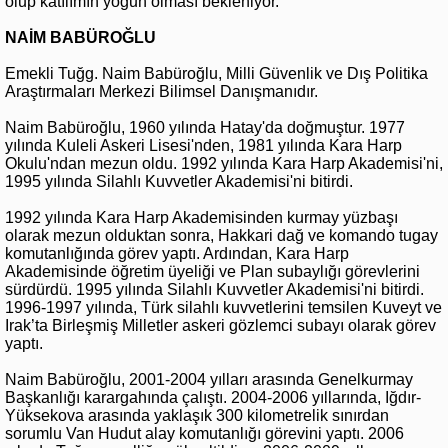
olup katılımın yoğun olması bekleniyor.
NAİM BABÜROĞLU
Emekli Tuğg. Naim Babüroğlu, Milli Güvenlik ve Dış Politika
Araştırmaları Merkezi Bilimsel Danışmanıdır.
Naim Babüroğlu, 1960 yılında Hatay'da doğmuştur. 1977
yılında Kuleli Askeri Lisesi'nden, 1981 yılında Kara Harp
Okulu'ndan mezun oldu. 1992 yılında Kara Harp Akademisi'ni,
1995 yılında Silahlı Kuvvetler Akademisi'ni bitirdi.
1992 yılında Kara Harp Akademisinden kurmay yüzbaşı
olarak mezun olduktan sonra, Hakkari dağ ve komando tugay
komutanlığında görev yaptı. Ardından, Kara Harp
Akademisinde öğretim üyeliği ve Plan subaylığı görevlerini
sürdürdü. 1995 yılında Silahlı Kuvvetler Akademisi'ni bitirdi.
1996-1997 yılında, Türk silahlı kuvvetlerini temsilen Kuveyt ve
Irak’ta Birleşmiş Milletler askeri gözlemci subayı olarak görev
yaptı.
Naim Babüroğlu, 2001-2004 yılları arasında Genelkurmay
Başkanlığı karargahında çalıştı. 2004-2006 yıllarında, Iğdır-
Yüksekova arasında yaklaşık 300 kilometrelik sınırdan
sorumlu Van Hudut alay komutanlığı görevini yaptı. 2006