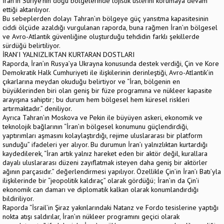
İran’ın Suriye’nin doğu bölgelerinde lojistik üslerini korumaya devam
ettiği aktarılıyor.
Bu sebeplerden dolayı Tahran’ın bölgeye güç yansıtma kapasitesinin
ciddi ölçüde azaldığı vurgulanan raporda, buna rağmen İran’ın bölgesel
ve Avro-Atlantik güvenliğine oluşturduğu tehdidin farklı şekillerde
sürdüğü belirtiliyor.
İRAN’I YALNIZLIKTAN KURTARAN DOSTLARI
Raporda, İran’ın Rusya’ya Ukrayna konusunda destek verdiği, Çin ve Kore
Demokratik Halk Cumhuriyeti ile ilişkilerinin derinleştiği, Avro-Atlantik’in
çıkarlarına meydan okuduğu belirtiyor ve “İran, bölgenin en
büyüklerinden biri olan geniş bir füze programına ve nükleer kapasite
arayışına sahiptir; bu durum hem bölgesel hem küresel riskleri
artırmaktadır.” deniliyor.
Ayrıca Tahran’ın Moskova ve Pekin ile büyüyen askeri, ekonomik ve
teknolojik bağlarının “İran’ın bölgesel konumunu güçlendirdiği,
yaptırımları aşmasını kolaylaştırdığı, rejime uluslararası bir platform
sunduğu” ifadeleri yer alıyor. Bu durumun İran’ı yalnızlıktan kurtardığı
kaydedilerek, “İran artık yalnız hareket eden bir aktör değil, kurallara
dayalı uluslararası düzeni zayıflatmak isteyen daha geniş bir aktörler
ağının parçasıdır.” değerlendirmesi yapılıyor. Özellikle Çin’in İran’ı Batı’yla
ilişkilerinde bir “jeopolitik kaldıraç” olarak gördüğü; İran’ın da Çin’i
ekonomik can damarı ve diplomatik kalkan olarak konumlandırdığı
bildiriliyor.
Raporda “İsrail’in Şiraz yakınlarındaki Natanz ve Fordo tesislerine yaptığı
nokta atışı saldırılar, İran’ın nükleer programını geçici olarak