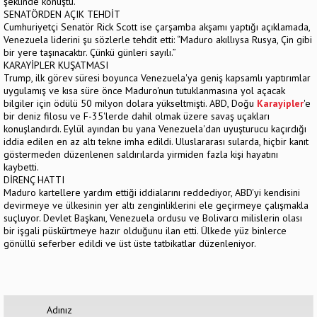
şeklinde konuştu.
SENATÖRDEN AÇIK TEHDİT
Cumhuriyetçi Senatör Rick Scott ise çarşamba akşamı yaptığı açıklamada,
Venezuela liderini şu sözlerle tehdit etti: “Maduro akıllıysa Rusya, Çin gibi
bir yere taşınacaktır. Çünkü günleri sayılı.”
KARAYİPLER KUŞATMASI
Trump, ilk görev süresi boyunca Venezuela'ya geniş kapsamlı yaptırımlar
uygulamış ve kısa süre önce Maduro'nun tutuklanmasına yol açacak
bilgiler için ödülü 50 milyon dolara yükseltmişti. ABD, Doğu
Karayipler
'e
bir deniz filosu ve F-35'lerde dahil olmak üzere savaş uçakları
konuşlandırdı. Eylül ayından bu yana Venezuela'dan uyuşturucu kaçırdığı
iddia edilen en az altı tekne imha edildi. Uluslararası sularda, hiçbir kanıt
göstermeden düzenlenen saldırılarda yirmiden fazla kişi hayatını
kaybetti.
DİRENÇ HATTI
Maduro kartellere yardım ettiği iddialarını reddediyor, ABD'yi kendisini
devirmeye ve ülkesinin yer altı zenginliklerini ele geçirmeye çalışmakla
suçluyor. Devlet Başkanı, Venezuela ordusu ve Bolivarcı milislerin olası
bir işgali püskürtmeye hazır olduğunu ilan etti. Ülkede yüz binlerce
gönüllü seferber edildi ve üst üste tatbikatlar düzenleniyor.
Adınız