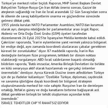
Türkiye’ye merkezî roller biçildi. Raporun, MHP Genel Başkanı Devlet
Bahçeli’nin Türkiye-Rusya-Çin-İran ittifakı önerisi sonrası, Gazze’de
ateşkesin sağlandığı ve İran ile İsrail arasındaki 12 Gün Savaşı’ndan sonra
iki ülkenin de savaş kabiliyetlerini onarma ve güçlendirme sürecinde
gelmesi dikkat çekti.
1955 yılında kurulan NATO Parlamenter Asamblesi, NATO’dan kurumsal
olarak ayrı, danışma niteliğinde bir parlamentolar arası örgüt. Rapor,
Akdeniz ve Orta Doğu Özel Grubu (GSM) üyeleri tarafından
düzenlenerek 26 Eylül 2025’te İspanya’nın Melilla kentinde kabul edildi.
Çakırözer raporunda, “İran’ın eylemlerine yanıt vermek yalnızca bölgesel
bir endişe değil, aynı zamanda koordineli uluslararası çabalar gerektiren
küresel bir zorunluluktur.” diyor. 87 maddelik raporda, İran’ın Rus
desteğiyle ilerleyen füze programının, tehlikeli bir dönüm noktası
olabileceği vurgulanıyor. ABD-İsrail saldırılarının başarılı olmadığı
bildirilen raporda, “Batılı imzacılar, Amerika Birleşik Devletleri ile birlikte
en kötü senaryoya aktif olarak hazırlanmalı ve gerçekçi önlemler
önermelidir.” deniliyor. Ayrıca Kürecik Üssü’ne önem atfedilirken Türkiye
için de şu ifadeler kullanılıyor: “Özellikle Türkiye, diplomasi, caydırıcılık
ve savunma işbirliğine dayalı koordineli bir bölgesel stratejinin
oluşturulmasında merkezî bir role sahiptir. Rusya’nın İran ile derinleşen
ortaklığı, İttifak’ın güney ve doğu kanatlarını birbirine bağlayarak acil
dikkat gerektiren birleşik bir tehdit oluşturması açısından kritik
önemdedir.”
İSRAİL’E TEHDİTLER CHP’Yİ RAHATSIZ EDİYOR