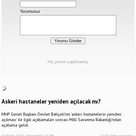
Yorumunuz
Hiç yorum yapılmamış.
Askeri hastaneler yeniden açılacak mı?
MHP Genel Başkanı Devlet Bahçeli'nin 'askeri hastanelerin yeniden
açılması' ile ilgili açıklamaları sonrası Milli Savunma Bakanlığı'ndan
açıklama geldi.
16 Ekim 2025 - Perşembe 16:09
3730 defa okunmuş.