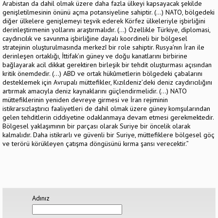
Arabistan da dahil olmak üzere daha fazla ülkeyi kapsayacak şekilde
genişletilmesinin önünü açma potansiyeline sahiptir. (…) NATO, bölgedeki
diğer ülkelere genişlemeyi teşvik ederek Körfez ülkeleriyle işbirliğini
derinleştirmenin yollarını araştırmalıdır. (…) Özellikle Türkiye, diplomasi,
caydırıcılık ve savunma işbirliğine dayalı koordineli bir bölgesel
stratejinin oluşturulmasında merkezî bir role sahiptir. Rusya’nın İran ile
derinleşen ortaklığı, İttifak’ın güney ve doğu kanatlarını birbirine
bağlayarak acil dikkat gerektiren birleşik bir tehdit oluşturması açısından
kritik önemdedir. (…) ABD ve ortak hükûmetlerin bölgedeki çabalarını
desteklemek için Avrupalı müttefikler, Kızıldeniz’deki deniz caydırıcılığını
artırmak amacıyla deniz kaynaklarını güçlendirmelidir. (…) NATO
müttefiklerinin yeniden devreye girmesi ve İran rejiminin
istikrarsızlaştırıcı faaliyetleri de dahil olmak üzere güney komşularından
gelen tehditlerin ciddiyetine odaklanmaya devam etmesi gerekmektedir.
Bölgesel yaklaşımının bir parçası olarak Suriye bir öncelik olarak
kalmalıdır. Daha istikrarlı ve güvenli bir Suriye, müttefiklere bölgesel göç
ve terörü körükleyen çatışma döngüsünü kırma şansı verecektir.”
Adınız