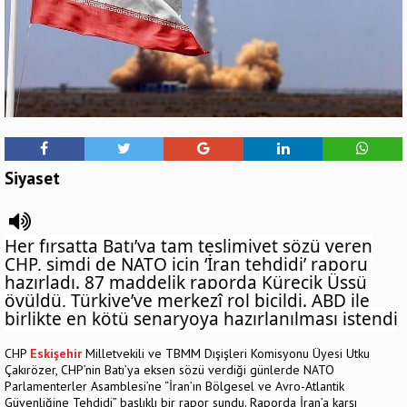
Siyaset
Her fırsatta Batı’ya tam teslimiyet sözü veren
CHP
, şimdi de NATO
için ‘İran
tehdidi’ raporu
hazırladı. 87 maddelik raporda Kürecik Üssü
övüldü, Türkiye’ye merkezî rol biçildi. ABD ile
birlikte en kötü senaryoya hazırlanılması istendi
CHP
Eskişehir
Milletvekili ve TBMM Dışişleri Komisyonu Üyesi Utku
Çakırözer, CHP’nin Batı’ya eksen sözü verdiği günlerde NATO
Parlamenterler Asamblesi’ne “İran’ın Bölgesel ve Avro-Atlantik
Güvenliğine Tehdidi” başlıklı bir rapor sundu. Raporda İran’a karşı