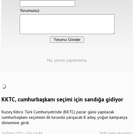
Yorumunuz
Hiç yorum yapılmamış.
KKTC, cumhurbaşkanı seçimi için sandığa gidiyor
Kuzey Kıbrıs Türk Cumhuriyeti'nde (KKTC) pazar günü yapılacak
cumhurbaşkanı seçiminin ilk turunda yarışacak 8 aday, yoğun kampanya
dönemine girdi.
14 Ekim 2025 - Salı 14:44
3495 defa okunmuş.