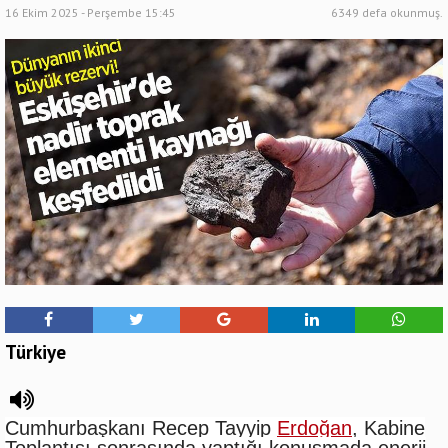
16 Ekim 2025 - Perşembe 15:45
6349 defa okunmuş.
Türkiye
Cumhurbaşkanı Recep Tayyip
Erdoğan
, Kabine
Toplantısı sonrasında yaptığı konuşmada enerji