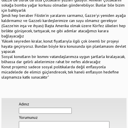
Gazze'de buruk da olsa çocukların yüzleri gülüyor. Anneler çocuklarını
sokağa bomba yağar korkusu olmadan gönderebiliyor. Bunlar bile bizim
için bahtiyarlık
Şimdi hep beraber Filistin'in yaralarını sarmamız, Gazze'yi yeniden ayağa
kaldırmamız ve Gazzeli kardeşlerimize can suyu olmamız gerekiyor
(Gazze'nin inşa ve ihyası) Başta Amerika olmak üzere Körfez ülkeleri hep
birlikte görüşecek, tartışacak, ne gibi adımlar atacağımızı karara
bağlayacağız
Yüksek seyreden kiralar, konut fiyatlarıyla ilgili çok önemli bir projeyi
hayata geçiriyoruz. Bundan böyle kira konusunda işin planlamasını devlet
yapacak
Sosyal konutların bir kısmını vatandaşlarımıza uygun şartlarla kiralayacak,
bilhassa dar gelirli ailelerimize rahat bir nefes aldıracağız
Konut projemiz sadece sosyal politikalarda değil enflasyonla
mücadelede de elimizi güçlendirecek, tek haneli enflasyon hedefine
ulaşmamıza katkı sunacaktır"
Adınız
Yorumunuz