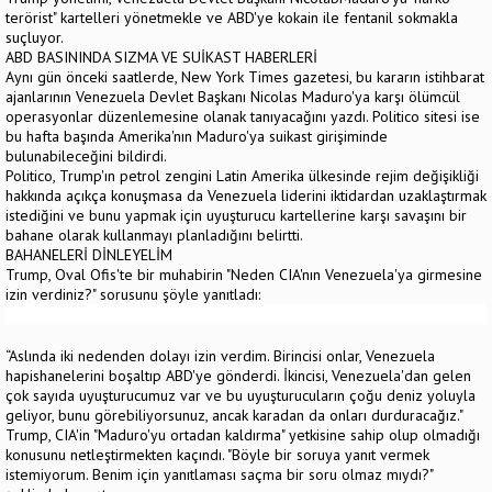
terörist" kartelleri yönetmekle ve ABD'ye kokain ile fentanil sokmakla
suçluyor.
ABD BASININDA SIZMA VE SUİKAST HABERLERİ
Aynı gün önceki saatlerde, New York Times gazetesi, bu kararın istihbarat
ajanlarının Venezuela Devlet Başkanı Nicolas Maduro'ya karşı ölümcül
operasyonlar düzenlemesine olanak tanıyacağını yazdı. Politico sitesi ise
bu hafta başında Amerika'nın Maduro'ya suikast girişiminde
bulunabileceğini bildirdi.
Politico, Trump'ın petrol zengini Latin Amerika ülkesinde rejim değişikliği
hakkında açıkça konuşmasa da Venezuela liderini iktidardan uzaklaştırmak
istediğini ve bunu yapmak için uyuşturucu kartellerine karşı savaşını bir
bahane olarak kullanmayı planladığını belirtti.
BAHANELERİ DİNLEYELİM
Trump, Oval Ofis'te bir muhabirin "Neden CIA'nın Venezuela'ya girmesine
izin verdiniz?" sorusunu şöyle yanıtladı:
“Aslında iki nedenden dolayı izin verdim. Birincisi onlar, Venezuela
hapishanelerini boşaltıp ABD'ye gönderdi. İkincisi, Venezuela'dan gelen
çok sayıda uyuşturucumuz var ve bu uyuşturucuların çoğu deniz yoluyla
geliyor, bunu görebiliyorsunuz, ancak karadan da onları durduracağız."
Trump, CIA'in "Maduro'yu ortadan kaldırma" yetkisine sahip olup olmadığı
konusunu netleştirmekten kaçındı. "Böyle bir soruya yanıt vermek
istemiyorum. Benim için yanıtlaması saçma bir soru olmaz mıydı?"