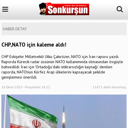
HABER DETAY
CHP,NATO için kaleme aldı!
CHP Eskişehir Milletvekili Utku Çakırözer, NATO için İran raporu yazdı.
Raporda Kürecik radar üssünün NATO kullanımında olmasından övgüyle
bahsedildi. İran için 'Ortadoğu'daki istikrarsızlığın kaynağı' denilen
raporda, NATO'nun Körfez Arap ülkelerini kapsayacak şekilde
genişlemesi önerildi.
16 Ekim 2025 - Perşembe 16:22
11671 defa okunmuş.