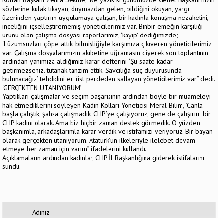
sözlerine kulak tıkayan, duymazdan gelen, bildiğini okuyan, yargı
üzerinden yaptırım uygulamaya çalışan, bir kadınla konuşma nezaketini,
inceliğini içselleştirememiş yöneticilerimiz var. Binbir emeğin karşılığı
ürünü olan çalışma dosyası raporlarımız, ‘kayıp' dediğimizde;
‘Lüzumsuzları çöpe attık’ bilmişliğiyle karşımıza çıkıveren yöneticilerimiz
var. Çalışma dosyalarımızın akıbetine uğramasın diyerek son toplantının
ardından yanımıza aldığımız karar defterini, ‘Şu saate kadar
getirmezseniz, tutanak tanzim ettik. Savcılığa suç duyurusunda
bulunacağız’ tehdidini en üst perdeden sallayan yöneticilerimiz var” dedi.
‘GERÇEKTEN UTANIYORUM’
Yaptıkları çalışmalar ve seçim başarısının ardından böyle bir muameleyi
hak etmediklerini söyleyen Kadın Kolları Yöneticisi Meral Bilim, "Canla
başla çalıştık, şahsa çalışmadık. CHP’ye çalışıyoruz, gene de çalışırım bir
CHP kadını olarak. Ama biz hiçbir zaman destek görmedik. O yüzden
başkanımla, arkadaşlarımla karar verdik ve istifamızı veriyoruz. Bir bayan
olarak gerçekten utanıyorum. Atatürk’ün ilkeleriyle ilelebet devam
etmeye her zaman için varım” ifadelerini kullandı.
Açıklamaların ardından kadınlar, CHP İl Başkanlığına giderek istifalarını
sundu.
Adınız