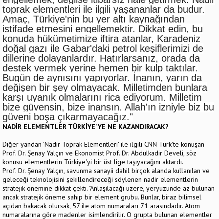
toprak elementleri ile ilgili yaşananlar da budur.
Amaç, Türkiye'nin bu yer altı kaynağından
istifade etmesini engellemektir. Dikkat edin, bu
konuda hükümetimize iftira atanlar, Karadeniz
doğal gazı ile Gabar'daki petrol keşiflerimizi de
dillerine dolayanlardır. Hatırlarsanız, orada da
destek vermek yerine hemen bir kulp taktılar.
Bugün de aynısını yapıyorlar. İnanın, yarın da
değişen bir şey olmayacak. Milletimden bunlara
karşı uyanık olmalarını rica ediyorum. Milletim
bize güvensin, bize inansın. Allah'ın izniyle biz bu
güveni boşa çıkarmayacağız."
NADİR ELEMENTLER TÜRKİYE'YE NE KAZANDIRACAK?
Diğer yandan 'Nadir Toprak Elementleri' ile ilgili CNN Türk'te konuşan
Prof. Dr. Şenay Yalçın ve Ekonomist Prof. Dr. Abdulkadir Develi, söz
konusu elementlerin Türkiye'yi bir üst lige taşıyacağını aktardı.
Prof. Dr. Şenay Yalçın, savunma sanayii dahil birçok alanda kullanılan ve
geleceği teknolojisini şekillendireceği söylenen nadir elementlerin
stratejik önemine dikkat çekti. "Anlaşılacağı üzere, yeryüzünde az bulunan
ancak stratejik öneme sahip bir element grubu. Bunlar, biraz bilimsel
açıdan bakacak olursak, 57 ile atom numaraları 71 arasındadır. Atom
numaralarına göre madenler isimlendirilir. O grupta bulunan elementler