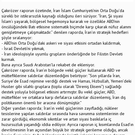
Çakırözer raporun özetinde, İran İslam Cumhuriyeti’nin Orta Doğu’da
sürekli bir istikrarsızlık kaynağı olduğunu ileri sürüyor. “İran, Şii siyasi
İslam’ı yayarak, bölgesel hegemonya kurarak ve özellikle ABD’nin
öncülüğündeki Batı etkisine sistematik biçimde karşı çıkarak nüfuz alanını
genişletmeye çalışmaktadır.” denilen raporda, İran’ın stratejik hedefleri
şöyle sıralanıyor:
- ABD’nin Orta Doğu’daki askeri ve siyasi etkisini ortadan kaldırmak,
- İsrail Devleti’ni yıkmak,
- İran ideolojisiyle uyumlu grupların önderliğinde bir Filistin Devleti
kurmak.
Buna ayrıca Suudi Arabistan’la rekabet de ekleniyor.
Çakırözer raporda, İran’ın bölgede vekil güçler kullanarak ABD ve
müttefiklerine saldırılar düzenlediğini belirtiyor: “Son yıllarda İran,
Suriye’de Esad rejimine verdiği destek ve Hamas, Hizbullah, Yemen’deki
Husiler gibi silahlı gruplara (toplu olarak “Direniş Ekseni”) sağladığı
destek yoluyla bölgesel etkisini artırmıştır. Bu vekil güçler, ABD,
müttefikler ve ortaklara karşı defalarca saldırılar düzenlemiş, İran dış
politikasının önemli bir aracına dönüşmüştür.”
Diğer yandan raporda; İran’ın vekil güçlerinin zayıfladığı, nükleer
tesislerine yapılan saldırılar sırasında hava savunma sistemlerinin de
zarar gördüğü, ekonomik sıkıntılar ve artan siyasi baskılarla iç
huzursuzluk yaşandığı iddia ediliyor. Ayrıca raporun iç kısımlarında Esad’ın
devrilmesinin İran açısından büyük bir stratejik gerileme olduğu, ancak