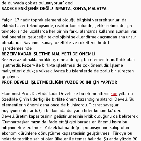
de dünyada çok az bulunuyorlar." dedi.
SADECE ESKİŞEHİR DEĞİL! ISPARTA, KONYA, MALATYA...
Yalçın, 17 nadir toprak elementi olduğu bilgisini vererek şunları da
ekledi: Lazer teknolojisinde, reaktör kontrolünde, çelik üretiminde, çip
teknolojisinde, uçaklarda her birinin farklı alanlarda kullanım alanları var.
Asıl önemleri geleceğin teknolojisini şekillendirmek açısından ana unsur
olmalarıdır. Savunma sanayi özellikle ve roketlerin hedef
işaretlemesinde
REZERV KADAR İŞLETME MALİYETİ DE ÖNEMLİ
Rezervi az olmakla birlikte işlemesi de güç bu elementlerin. Kritik olan
işletmedir. Rezerv ile birlikte işletilmesi de çok önemlidir. İşleme
maliyetleri oldukça yüksek. Ayrıca bu işlemlerde de zorlu bir süreçten
geçiliyor.
PROF. DEVELİ: İŞLETMECİLİĞİN YÜZDE 90'INI ÇİN YAPIYOR
Ekonomist Prof. Dr. Abdulkadir Develi ise bu elementlerin
son
yıllarda
özellikle Çin'in liderliği ile birlikte önem kazandığını aktardı. Develi, "Bu
elementlerin önemi daha önce de biliniyordu. Ticaret savaşları
büyüyünce ilgi arttı. Çin bu konuda dünyada lider konumda." dedi.
Develi, üretim kapasitesinin geliştirilmesinin kritik olduğunu da belirterek
"Cumhurbaşkanımızın da ifade ettiği gibi burada en önemli kısım bu
bilginin elde edilmesi. Yüksek katma değer potansiyeline sahip olan
ekonomik ürünlere dönüştürme kapasitesinin geliştirilmesi. Türkiye bu
noktada tecrübe sahibi olan ülkeler ile temas halinde. Şu anda yüzde 90