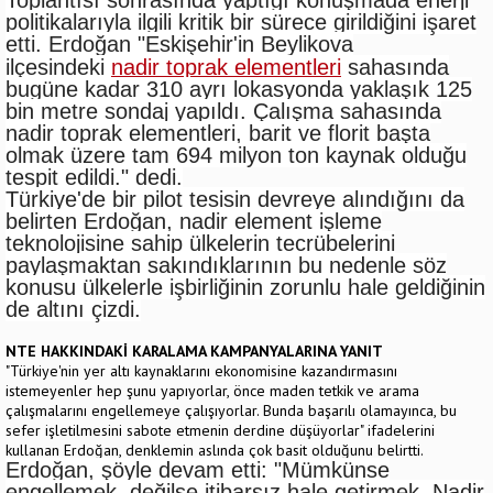
politikalarıyla ilgili kritik bir sürece girildiğini işaret
etti. Erdoğan "Eskişehir'in Beylikova
ilçesindeki
nadir toprak elementleri
sahasında
bugüne kadar 310 ayrı lokasyonda yaklaşık 125
bin metre sondaj yapıldı. Çalışma sahasında
nadir toprak elementleri, barit ve florit başta
olmak üzere tam 694 milyon ton kaynak olduğu
tespit edildi." dedi.
Türkiye'de bir pilot tesisin devreye alındığını da
belirten Erdoğan, nadir element işleme
teknolojisine sahip ülkelerin tecrübelerini
paylaşmaktan sakındıklarının bu nedenle söz
konusu ülkelerle işbirliğinin zorunlu hale geldiğinin
de altını çizdi.
NTE HAKKINDAKİ KARALAMA KAMPANYALARINA YANIT
"Türkiye'nin yer altı kaynaklarını ekonomisine kazandırmasını
istemeyenler hep şunu yapıyorlar, önce maden tetkik ve arama
çalışmalarını engellemeye çalışıyorlar. Bunda başarılı olamayınca, bu
sefer işletilmesini sabote etmenin derdine düşüyorlar" ifadelerini
kullanan Erdoğan, denklemin aslında çok basit olduğunu belirtti.
Erdoğan, şöyle devam etti: "Mümkünse
engellemek, değilse itibarsız hale getirmek. Nadir