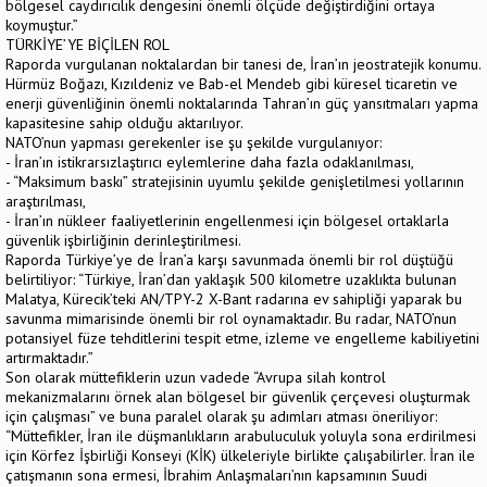
bölgesel caydırıcılık dengesini önemli ölçüde değiştirdiğini ortaya
koymuştur.”
TÜRKİYE’YE BİÇİLEN ROL
Raporda vurgulanan noktalardan bir tanesi de, İran’ın jeostratejik konumu.
Hürmüz Boğazı, Kızıldeniz ve Bab-el Mendeb gibi küresel ticaretin ve
enerji güvenliğinin önemli noktalarında Tahran’ın güç yansıtmaları yapma
kapasitesine sahip olduğu aktarılıyor.
NATO’nun yapması gerekenler ise şu şekilde vurgulanıyor:
- İran’ın istikrarsızlaştırıcı eylemlerine daha fazla odaklanılması,
- “Maksimum baskı” stratejisinin uyumlu şekilde genişletilmesi yollarının
araştırılması,
- İran’ın nükleer faaliyetlerinin engellenmesi için bölgesel ortaklarla
güvenlik işbirliğinin derinleştirilmesi.
Raporda Türkiye’ye de İran’a karşı savunmada önemli bir rol düştüğü
belirtiliyor: “Türkiye, İran’dan yaklaşık 500 kilometre uzaklıkta bulunan
Malatya, Kürecik’teki AN/TPY-2 X-Bant radarına ev sahipliği yaparak bu
savunma mimarisinde önemli bir rol oynamaktadır. Bu radar, NATO’nun
potansiyel füze tehditlerini tespit etme, izleme ve engelleme kabiliyetini
artırmaktadır.”
Son olarak müttefiklerin uzun vadede “Avrupa silah kontrol
mekanizmalarını örnek alan bölgesel bir güvenlik çerçevesi oluşturmak
için çalışması” ve buna paralel olarak şu adımları atması öneriliyor:
“Müttefikler, İran ile düşmanlıkların arabuluculuk yoluyla sona erdirilmesi
için Körfez İşbirliği Konseyi (KİK) ülkeleriyle birlikte çalışabilirler. İran ile
çatışmanın sona ermesi, İbrahim Anlaşmaları’nın kapsamının Suudi