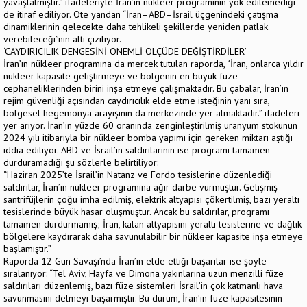
yavaşlatmıştır.” ifadeleriyle İran’ın nükleer programının yok edilemediği
de itiraf ediliyor. Öte yandan “İran–ABD–İsrail üçgenindeki çatışma
dinamiklerinin gelecekte daha tehlikeli şekillerde yeniden patlak
verebileceği”nin altı çiziliyor.
‘CAYDIRICILIK DENGESİNİ ÖNEMLİ ÖLÇÜDE DEĞİŞTİRDİLER’
İran’ın nükleer programına da mercek tutulan raporda, “İran, onlarca yıldır
nükleer kapasite geliştirmeye ve bölgenin en büyük füze
cephaneliklerinden birini inşa etmeye çalışmaktadır. Bu çabalar, İran’ın
rejim güvenliği açısından caydırıcılık elde etme isteğinin yanı sıra,
bölgesel hegemonya arayışının da merkezinde yer almaktadır.” ifadeleri
yer arıyor. İran’ın yüzde 60 oranında zenginleştirilmiş uranyum stokunun
2024 yılı itibarıyla bir nükleer bomba yapımı için gereken miktarı aştığı
iddia ediliyor. ABD ve İsrail’in saldırılarının ise programı tamamen
durduramadığı şu sözlerle belirtiliyor:
“Haziran 2025’te İsrail’in Natanz ve Fordo tesislerine düzenlediği
saldırılar, İran’ın nükleer programına ağır darbe vurmuştur. Gelişmiş
santrifüjlerin çoğu imha edilmiş, elektrik altyapısı çökertilmiş, bazı yeraltı
tesislerinde büyük hasar oluşmuştur. Ancak bu saldırılar, programı
tamamen durdurmamış; İran, kalan altyapısını yeraltı tesislerine ve dağlık
bölgelere kaydırarak daha savunulabilir bir nükleer kapasite inşa etmeye
başlamıştır.”
Raporda 12 Gün Savaşı’nda İran’ın elde ettiği başarılar ise şöyle
sıralanıyor: “Tel Aviv, Hayfa ve Dimona yakınlarına uzun menzilli füze
saldırıları düzenlemiş, bazı füze sistemleri İsrail’in çok katmanlı hava
savunmasını delmeyi başarmıştır. Bu durum, İran’ın füze kapasitesinin