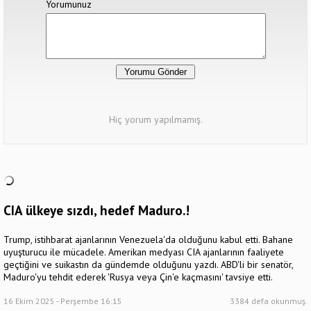
Yorumunuz
Hiç yorum yapılmamış.
CIA ülkeye sızdı, hedef Maduro.!
Trump, istihbarat ajanlarının Venezuela'da olduğunu kabul etti. Bahane
uyuşturucu ile mücadele. Amerikan medyası CIA ajanlarının faaliyete
geçtiğini ve suikastın da gündemde olduğunu yazdı. ABD'li bir senatör,
Maduro'yu tehdit ederek 'Rusya veya Çin'e kaçmasını' tavsiye etti.
16 Ekim 2025 - Perşembe 16:15
3384 defa okunmuş.