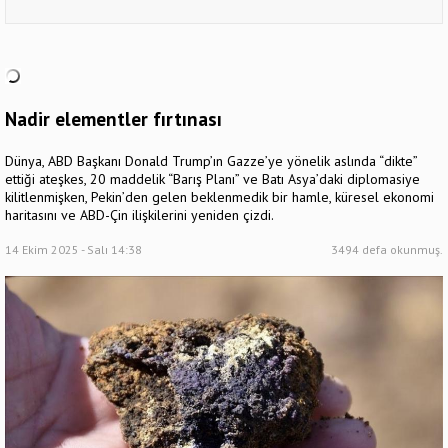
Nadir elementler fırtınası
Dünya, ABD Başkanı Donald Trump’ın Gazze’ye yönelik aslında “dikte”
ettiği ateşkes, 20 maddelik “Barış Planı” ve Batı Asya’daki diplomasiye
kilitlenmişken, Pekin’den gelen beklenmedik bir hamle, küresel ekonomi
haritasını ve ABD-Çin ilişkilerini yeniden çizdi.
14 Ekim 2025 - Salı 14:38
3494 defa okunmuş.