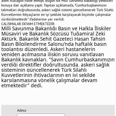
adım olacağını ifade etmişti. Bugün ise Milli Savunma Bakanlığı yetkilileri
konuya dair açıklama yaptı. Yapılan açıklamada, "Cumhurbaşkanımızın
talimatları doğrultusunda, askeri sağlık sistemi güncellenerek Türk Silahlı
Kuvvetlerinin ihtiyaçlarını en iyi şekilde karşılayacak biçimde çalışmalar
sürdürülmektedir" ifadelerine yer verildi.
ÇALIŞMALAR DEVAM ETMEKTEDİR
Milli Savunma Bakanlığı Basın ve Halkla İlişkiler
Müşaviri ve Bakanlık Sözcüsü Tuğamiral Zeki
Aktürk, Bakanlık Şehit Gazeteci Hasan Tahsin
Basın Bilgilendirme Salonu'nda haftalık basın
toplantısı düzenledi. Askeri hastanelerin
yeniden açılmasına ilişkin soruyu yanıtlayan
Bakanlık kaynakları,
"Sayın Cumhurbaşkanımızın
verdiği direktifler doğrultusunda, askeri sağlık
sisteminin güncellenerek Türk Silahlı
Kuvvetlerinin ihtiyaçlarının en iyi şekilde
karşılanmasına yönelik çalışmalar devam
etmektedir"
dedi.
Adınız