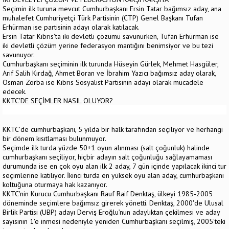
Seçimin ilk turuna mevcut Cumhurbaşkanı Ersin Tatar bağımsız aday, ana
muhalefet Cumhuriyetçi Türk Partisinin (CTP) Genel Başkanı Tufan
Erhürman ise partisinin adayı olarak katılacak.
Ersin Tatar Kıbrıs'ta iki devletli çözümü savunurken, Tufan Erhürman ise
iki devletli çözüm yerine federasyon mantığını benimsiyor ve bu tezi
savunuyor.
Cumhurbaşkanı seçiminin ilk turunda Hüseyin Gürlek, Mehmet Hasgüler,
Arif Salih Kırdağ, Ahmet Boran ve İbrahim Yazıcı bağımsız aday olarak,
Osman Zorba ise Kıbrıs Sosyalist Partisinin adayı olarak mücadele
edecek.
KKTC'DE SEÇİMLER NASIL OLUYOR?
KKTC'de cumhurbaşkanı, 5 yılda bir halk tarafından seçiliyor ve herhangi
bir dönem kısıtlaması bulunmuyor.
Seçimde ilk turda yüzde 50+1 oyun alınması (salt çoğunluk) halinde
cumhurbaşkanı seçiliyor, hiçbir adayın salt çoğunluğu sağlayamaması
durumunda ise en çok oyu alan ilk 2 aday, 7 gün içinde yapılacak ikinci tur
seçimlerine katılıyor. İkinci turda en yüksek oyu alan aday, cumhurbaşkanı
koltuğuna oturmaya hak kazanıyor.
KKTC'nin Kurucu Cumhurbaşkanı Rauf Raif Denktaş, ülkeyi 1985-2005
döneminde seçimlere bağımsız girerek yönetti. Denktaş, 2000'de Ulusal
Birlik Partisi (UBP) adayı Derviş Eroğlu’nun adaylıktan çekilmesi ve aday
sayısının 1'e inmesi nedeniyle yeniden Cumhurbaşkanı seçilmiş, 2005'teki