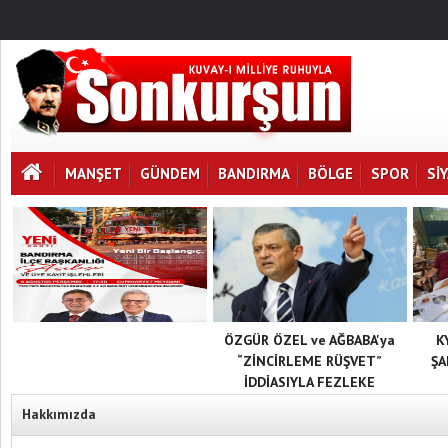
MANŞET
GÜNDEM
BANDIRMA
BÖLGE
SPOR
SI
ÖZGÜR ÖZEL ve AĞBABA'ya
K
“ZİNCİRLEME RÜŞVET”
ŞA
İDDİASIYLA FEZLEKE
Hakkımızda