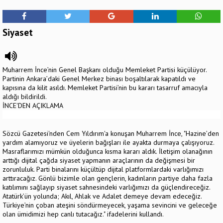
Siyaset
Muharrem İnce’nin Genel Başkanı olduğu Memleket Partisi küçülüyor.
Partinin Ankara’daki Genel Merkez binası boşaltılarak kapatıldı ve
kapısına da kilit asıldı. Memleket Partisi’nin bu kararı tasarruf amacıyla
aldığı bildirildi.
İNCE'DEN AÇIKLAMA
Sözcü Gazetesi'nden Cem Yıldırım'a konuşan Muharrem İnce, "Hazine’den
yardım alamıyoruz ve üyelerin bağışları ile ayakta durmaya çalışıyoruz.
Masraflarımızı mümkün olduğunca kısma kararı aldık. İletişim olanağının
arttığı dijital çağda siyaset yapmanın araçlarının da değişmesi bir
zorunluluk. Parti binalarını küçültüp dijital platformlardaki varlığımızı
arttıracağız. Gönlü bizimle olan gençlerin, kadınların partiye daha fazla
katılımını sağlayıp siyaset sahnesindeki varlığımızı da güçlendireceğiz.
Atatürk’ün yolunda; Akıl, Ahlak ve Adalet demeye devam edeceğiz.
Türkiye’nin çoban ateşini söndürmeyecek, yaşama sevincini ve geleceğe
olan ümidimizi hep canlı tutacağız." ifadelerini kullandı.