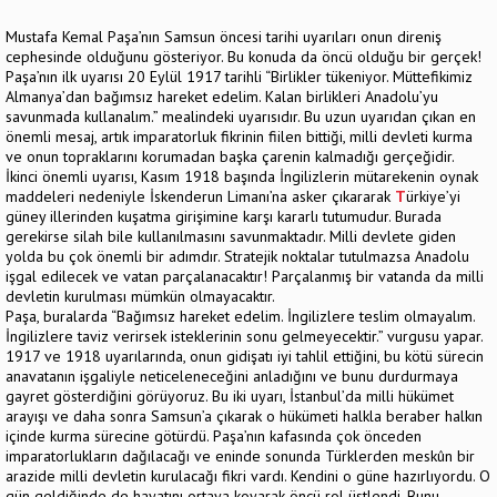
Mustafa Kemal Paşa’nın Samsun öncesi tarihi uyarıları onun direniş
cephesinde olduğunu gösteriyor. Bu konuda da öncü olduğu bir gerçek!
Paşa’nın ilk uyarısı 20 Eylül 1917 tarihli “Birlikler tükeniyor. Müttefikimiz
Almanya’dan bağımsız hareket edelim. Kalan birlikleri Anadolu’yu
savunmada kullanalım.” mealindeki uyarısıdır. Bu uzun uyarıdan çıkan en
önemli mesaj, artık imparatorluk fikrinin fiilen bittiği, milli devleti kurma
ve onun topraklarını korumadan başka çarenin kalmadığı gerçeğidir.
İkinci önemli uyarısı, Kasım 1918 başında İngilizlerin mütarekenin oynak
maddeleri nedeniyle İskenderun Limanı’na asker çıkararak
T
ürkiye’yi
güney illerinden kuşatma girişimine karşı kararlı tutumudur. Burada
gerekirse silah bile kullanılmasını savunmaktadır. Milli devlete giden
yolda bu çok önemli bir adımdır. Stratejik noktalar tutulmazsa Anadolu
işgal edilecek ve vatan parçalanacaktır! Parçalanmış bir vatanda da milli
devletin kurulması mümkün olmayacaktır.
Paşa, buralarda “Bağımsız hareket edelim. İngilizlere teslim olmayalım.
İngilizlere taviz verirsek isteklerinin sonu gelmeyecektir.” vurgusu yapar.
1917 ve 1918 uyarılarında, onun gidişatı iyi tahlil ettiğini, bu kötü sürecin
anavatanın işgaliyle neticeleneceğini anladığını ve bunu durdurmaya
gayret gösterdiğini görüyoruz. Bu iki uyarı, İstanbul’da milli hükümet
arayışı ve daha sonra Samsun’a çıkarak o hükümeti halkla beraber halkın
içinde kurma sürecine götürdü. Paşa’nın kafasında çok önceden
imparatorlukların dağılacağı ve eninde sonunda Türklerden meskûn bir
arazide milli devletin kurulacağı fikri vardı. Kendini o güne hazırlıyordu. O
gün geldiğinde de hayatını ortaya koyarak öncü rol üstlendi. Bunu