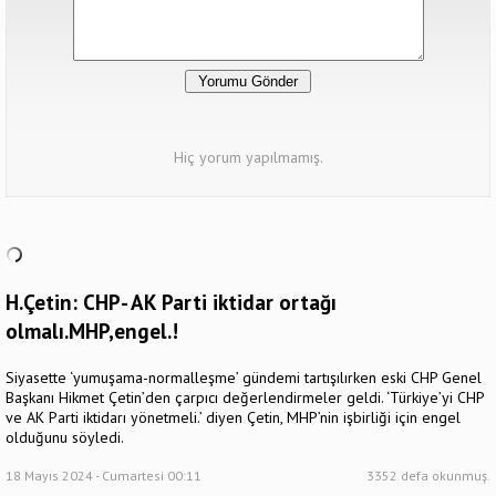
Hiç yorum yapılmamış.
H.Çetin: CHP- AK Parti iktidar ortağı
olmalı.MHP,engel.!
Siyasette ‘yumuşama-normalleşme’ gündemi tartışılırken eski CHP Genel
Başkanı Hikmet Çetin’den çarpıcı değerlendirmeler geldi. ‘Türkiye’yi CHP
ve AK Parti iktidarı yönetmeli.’ diyen Çetin, MHP’nin işbirliği için engel
olduğunu söyledi.
18 Mayıs 2024 - Cumartesi 00:11
3352 defa okunmuş.