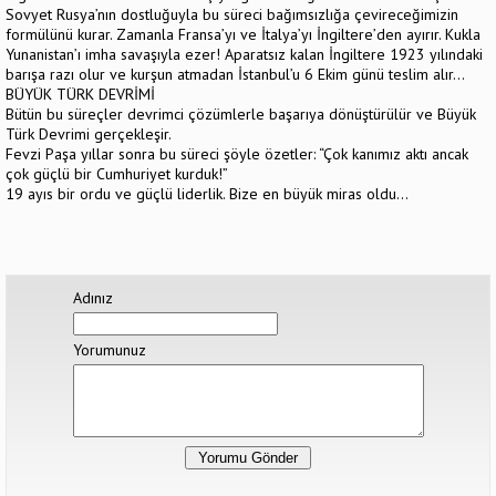
Sovyet Rusya’nın dostluğuyla bu süreci bağımsızlığa çevireceğimizin
formülünü kurar. Zamanla Fransa’yı ve İtalya’yı İngiltere’den ayırır. Kukla
Yunanistan’ı imha savaşıyla ezer! Aparatsız kalan İngiltere 1923 yılındaki
barışa razı olur ve kurşun atmadan İstanbul’u 6 Ekim günü teslim alır…
BÜYÜK TÜRK DEVRİMİ
Bütün bu süreçler devrimci çözümlerle başarıya dönüştürülür ve Büyük
Türk Devrimi gerçekleşir.
Fevzi Paşa yıllar sonra bu süreci şöyle özetler: “Çok kanımız aktı ancak
çok güçlü bir Cumhuriyet kurduk!”
19 ayıs bir ordu ve güçlü liderlik. Bize en büyük miras oldu…
Adınız
Yorumunuz