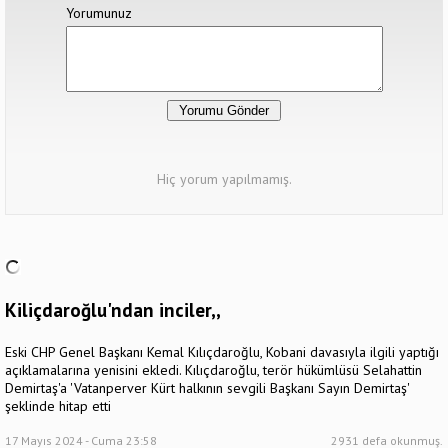
Yorumunuz
Hiç yorum yapılmamış.
Kiliçdaroğlu'ndan inciler,,
Eski CHP Genel Başkanı Kemal Kılıçdaroğlu, Kobani davasıyla ilgili yaptığı
açıklamalarına yenisini ekledi. Kılıçdaroğlu, terör hükümlüsü Selahattin
Demirtaş'a 'Vatanperver Kürt halkının sevgili Başkanı Sayın Demirtaş'
şeklinde hitap etti
17 Mayıs 2024 - Cuma 23:58
2931 defa okunmuş.