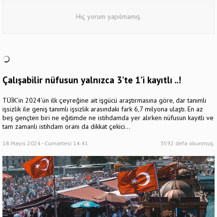
Hiç yorum yapılmamış.
Çalışabilir nüfusun yalnızca 3’te 1’i kayıtlı ..!
TÜİK’in 2024’ün ilk çeyreğine ait işgücü araştırmasına göre, dar tanımlı
işsizlik ile geniş tanımlı işsizlik arasındaki fark 6,7 milyona ulaştı. En az
beş gençten biri ne eğitimde ne istihdamda yer alırken nüfusun kayıtlı ve
tam zamanlı istihdam oranı da dikkat çekici...
18 Mayıs 2024 - Cumartesi 14:41
3592 defa okunmuş.