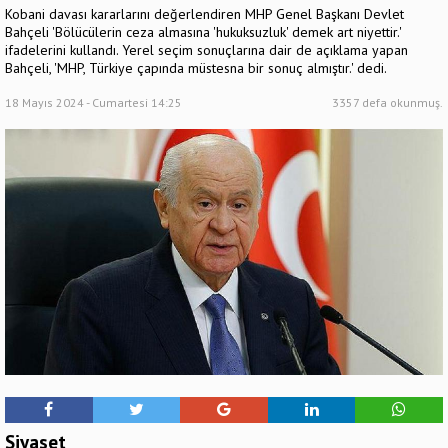
Kobani davası kararlarını değerlendiren MHP Genel Başkanı Devlet
Bahçeli 'Bölücülerin ceza almasına 'hukuksuzluk' demek art niyettir.'
ifadelerini kullandı. Yerel seçim sonuçlarına dair de açıklama yapan
Bahçeli, 'MHP, Türkiye çapında müstesna bir sonuç almıştır.' dedi.
18 Mayıs 2024 - Cumartesi 14:25
3357 defa okunmuş.
Siyaset