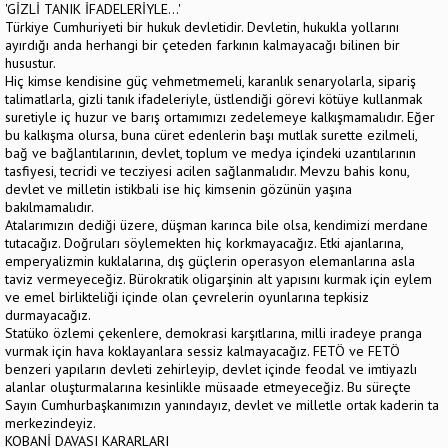
'GİZLİ TANIK İFADELERİYLE...'
Türkiye Cumhuriyeti bir hukuk devletidir. Devletin, hukukla yollarını
ayırdığı anda herhangi bir çeteden farkının kalmayacağı bilinen bir
husustur.
Hiç kimse kendisine güç vehmetmemeli, karanlık senaryolarla, sipariş
talimatlarla, gizli tanık ifadeleriyle, üstlendiği görevi kötüye kullanmak
suretiyle iç huzur ve barış ortamımızı zedelemeye kalkışmamalıdır. Eğer
bu kalkışma olursa, buna cüret edenlerin başı mutlak surette ezilmeli,
bağ ve bağlantılarının, devlet, toplum ve medya içindeki uzantılarının
tasfiyesi, tecridi ve tecziyesi acilen sağlanmalıdır. Mevzu bahis konu,
devlet ve milletin istikbali ise hiç kimsenin gözünün yaşına
bakılmamalıdır.
Atalarımızın dediği üzere, düşman karınca bile olsa, kendimizi merdane
tutacağız. Doğruları söylemekten hiç korkmayacağız. Etki ajanlarına,
emperyalizmin kuklalarına, dış güçlerin operasyon elemanlarına asla
taviz vermeyeceğiz. Bürokratik oligarşinin alt yapısını kurmak için eylem
ve emel birlikteliği içinde olan çevrelerin oyunlarına tepkisiz
durmayacağız.
Statüko özlemi çekenlere, demokrasi karşıtlarına, milli iradeye pranga
vurmak için hava koklayanlara sessiz kalmayacağız. FETÖ ve FETÖ
benzeri yapıların devleti zehirleyip, devlet içinde feodal ve imtiyazlı
alanlar oluşturmalarına kesinlikle müsaade etmeyeceğiz. Bu süreçte
Sayın Cumhurbaşkanımızın yanındayız, devlet ve milletle ortak kaderin ta
merkezindeyiz.
KOBANİ DAVASI KARARLARI