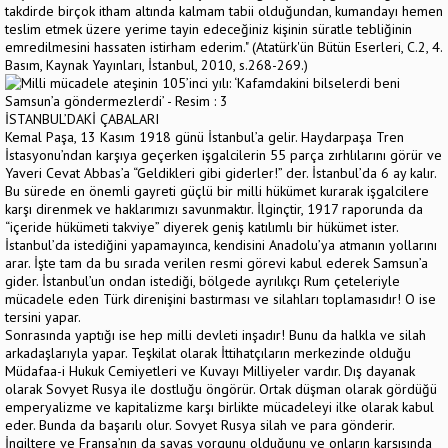
takdirde birçok itham altında kalmam tabii olduğundan, kumandayı hemen
teslim etmek üzere yerime tayin edeceğiniz kişinin süratle tebliğinin
emredilmesini hassaten istirham ederim." (Atatürk'ün Bütün Eserleri, C.2, 4.
Basım, Kaynak Yayınları, İstanbul, 2010, s.268-269.)
İSTANBUL’DAKİ ÇABALARI
Kemal Paşa, 13 Kasım 1918 günü İstanbul’a gelir. Haydarpaşa Tren
İstasyonu’ndan karşıya geçerken işgalcilerin 55 parça zırhlılarını görür ve
Yaveri Cevat Abbas’a “Geldikleri gibi giderler!” der. İstanbul’da 6 ay kalır.
Bu sürede en önemli gayreti güçlü bir milli hükümet kurarak işgalcilere
karşı direnmek ve haklarımızı savunmaktır. İlginçtir, 1917 raporunda da
“içeride hükümeti takviye” diyerek geniş katılımlı bir hükümet ister.
İstanbul’da istediğini yapamayınca, kendisini Anadolu’ya atmanın yollarını
arar. İşte tam da bu sırada verilen resmi görevi kabul ederek Samsun’a
gider. İstanbul’un ondan istediği, bölgede ayrılıkçı Rum çeteleriyle
mücadele eden Türk direnişini bastırması ve silahları toplamasıdır! O ise
tersini yapar.
Sonrasında yaptığı ise hep milli devleti inşadır! Bunu da halkla ve silah
arkadaşlarıyla yapar. Teşkilat olarak İttihatçıların merkezinde olduğu
Müdafaa-i Hukuk Cemiyetleri ve Kuvayı Milliyeler vardır. Dış dayanak
olarak Sovyet Rusya ile dostluğu öngörür. Ortak düşman olarak gördüğü
emperyalizme ve kapitalizme karşı birlikte mücadeleyi ilke olarak kabul
eder. Bunda da başarılı olur. Sovyet Rusya silah ve para gönderir.
İngiltere ve Fransa’nın da savaş yorgunu olduğunu ve onların karşısında