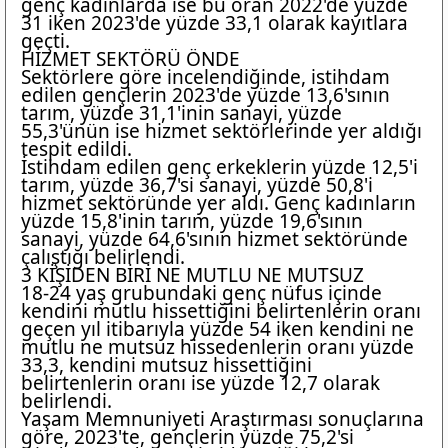
genç kadınlarda ise bu oran 2022'de yüzde
31 iken 2023'de yüzde 33,1 olarak kayıtlara
geçti.
HİZMET SEKTÖRÜ ÖNDE
Sektörlere göre incelendiğinde, istihdam
edilen gençlerin 2023'de yüzde 13,6'sının
tarım, yüzde 31,1'inin sanayi, yüzde
55,3'ünün ise hizmet sektörlerinde yer aldığı
tespit edildi.
İstihdam edilen genç erkeklerin yüzde 12,5'i
tarım, yüzde 36,7'si sanayi, yüzde 50,8'i
hizmet sektöründe yer aldı. Genç kadınların
yüzde 15,8'inin tarım, yüzde 19,6'sının
sanayi, yüzde 64,6'sının hizmet sektöründe
çalıştığı belirlendi.
3 KİŞİDEN BİRİ NE MUTLU NE MUTSUZ
18-24 yaş grubundaki genç nüfus içinde
kendini mutlu hissettiğini belirtenlerin oranı
geçen yıl itibarıyla yüzde 54 iken kendini ne
mutlu ne mutsuz hissedenlerin oranı yüzde
33,3, kendini mutsuz hissettiğini
belirtenlerin oranı ise yüzde 12,7 olarak
belirlendi.
Yaşam Memnuniyeti Araştırması sonuçlarına
göre, 2023'te, gençlerin yüzde 75,2'si