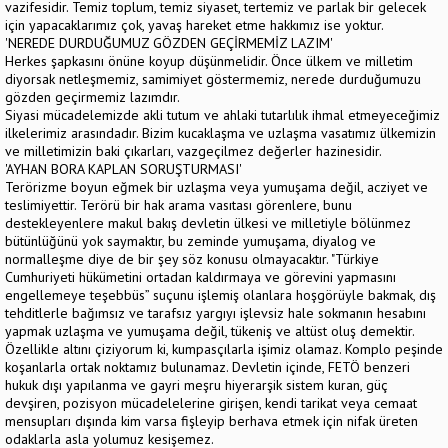
vazifesidir. Temiz toplum, temiz siyaset, tertemiz ve parlak bir gelecek
için yapacaklarımız çok, yavaş hareket etme hakkımız ise yoktur.
'NEREDE DURDUĞUMUZ GÖZDEN GEÇİRMEMİZ LAZIM'
Herkes şapkasını önüne koyup düşünmelidir. Önce ülkem ve milletim
diyorsak netleşmemiz, samimiyet göstermemiz, nerede durduğumuzu
gözden geçirmemiz lazımdır.
Siyasi mücadelemizde akli tutum ve ahlaki tutarlılık ihmal etmeyeceğimiz
ilkelerimiz arasındadır. Bizim kucaklaşma ve uzlaşma vasatımız ülkemizin
ve milletimizin baki çıkarları, vazgeçilmez değerler hazinesidir.
'AYHAN BORA KAPLAN SORUŞTURMASI'
Terörizme boyun eğmek bir uzlaşma veya yumuşama değil, acziyet ve
teslimiyettir. Terörü bir hak arama vasıtası görenlere, bunu
destekleyenlere makul bakış devletin ülkesi ve milletiyle bölünmez
bütünlüğünü yok saymaktır, bu zeminde yumuşama, diyalog ve
normalleşme diye de bir şey söz konusu olmayacaktır. "Türkiye
Cumhuriyeti hükümetini ortadan kaldırmaya ve görevini yapmasını
engellemeye teşebbüs” suçunu işlemiş olanlara hoşgörüyle bakmak, dış
tehditlerle bağımsız ve tarafsız yargıyı işlevsiz hale sokmanın hesabını
yapmak uzlaşma ve yumuşama değil, tükeniş ve altüst oluş demektir.
Özellikle altını çiziyorum ki, kumpasçılarla işimiz olamaz. Komplo peşinde
koşanlarla ortak noktamız bulunamaz. Devletin içinde, FETÖ benzeri
hukuk dışı yapılanma ve gayri meşru hiyerarşik sistem kuran, güç
devşiren, pozisyon mücadelelerine girişen, kendi tarikat veya cemaat
mensupları dışında kim varsa fişleyip berhava etmek için nifak üreten
odaklarla asla yolumuz kesişemez.