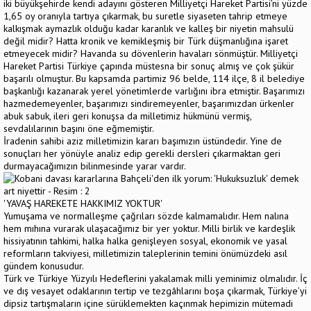
iki büyükşehirde kendi adayını gösteren Milliyetçi Hareket Partisi’ni yüzde
1,65 oy oranıyla tartıya çıkarmak, bu suretle siyaseten tahrip etmeye
kalkışmak aymazlık olduğu kadar karanlık ve kalleş bir niyetin mahsulü
değil midir? Hatta kronik ve kemikleşmiş bir Türk düşmanlığına işaret
etmeyecek midir? Havanda su dövenlerin havaları sönmüştür. Milliyetçi
Hareket Partisi Türkiye çapında müstesna bir sonuç almış ve çok şükür
başarılı olmuştur. Bu kapsamda partimiz 96 belde, 114 ilçe, 8 il belediye
başkanlığı kazanarak yerel yönetimlerde varlığını ibra etmiştir. Başarımızı
hazmedemeyenler, başarımızı sindiremeyenler, başarımızdan ürkenler
abuk sabuk, ileri geri konuşsa da milletimiz hükmünü vermiş,
sevdalılarının başını öne eğmemiştir.
İradenin sahibi aziz milletimizin kararı başımızın üstündedir. Yine de
sonuçları her yönüyle analiz edip gerekli dersleri çıkarmaktan geri
durmayacağımızın bilinmesinde yarar vardır.
'YAVAŞ HAREKETE HAKKIMIZ YOKTUR'
Yumuşama ve normalleşme çağrıları sözde kalmamalıdır. Hem nalına
hem mıhına vurarak ulaşacağımız bir yer yoktur. Milli birlik ve kardeşlik
hissiyatının tahkimi, halka halka genişleyen sosyal, ekonomik ve yasal
reformların takviyesi, milletimizin taleplerinin temini önümüzdeki asıl
gündem konusudur.
Türk ve Türkiye Yüzyılı Hedeflerini yakalamak milli yeminimiz olmalıdır. İç
ve dış vesayet odaklarının tertip ve tezgâhlarını boşa çıkarmak, Türkiye’yi
dipsiz tartışmaların içine sürüklemekten kaçınmak hepimizin mütemadi