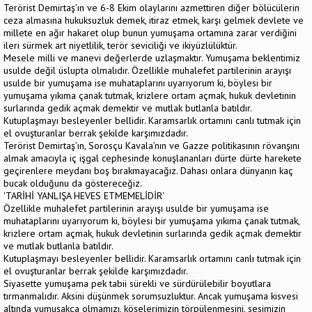
Terörist Demirtaş’ın ve 6-8 Ekim olaylarını azmettiren diğer bölücülerin
ceza almasına hukuksuzluk demek, itiraz etmek, karşı gelmek devlete ve
millete en ağır hakaret olup bunun yumuşama ortamına zarar verdiğini
ileri sürmek art niyetlilik, terör seviciliği ve ikiyüzlülüktür.
Mesele milli ve manevi değerlerde uzlaşmaktır. Yumuşama beklentimiz
usulde değil üslupta olmalıdır. Özellikle muhalefet partilerinin arayışı
usulde bir yumuşama ise muhataplarını uyarıyorum ki, böylesi bir
yumuşama yıkıma çanak tutmak, krizlere ortam açmak, hukuk devletinin
surlarında gedik açmak demektir ve mutlak butlanla batıldır.
Kutuplaşmayı besleyenler bellidir. Karamsarlık ortamını canlı tutmak için
el ovuşturanlar berrak şekilde karşımızdadır.
Terörist Demirtaş’ın, Sorosçu Kavala’nın ve Gazze politikasının rövanşını
almak amacıyla iç işgal cephesinde konuşlananları dürte dürte harekete
geçirenlere meydanı boş bırakmayacağız. Dahası onlara dünyanın kaç
bucak olduğunu da göstereceğiz.
'TARİHİ YANLIŞA HEVES ETMEMELİDİR'
Özellikle muhalefet partilerinin arayışı usulde bir yumuşama ise
muhataplarını uyarıyorum ki, böylesi bir yumuşama yıkıma çanak tutmak,
krizlere ortam açmak, hukuk devletinin surlarında gedik açmak demektir
ve mutlak butlanla batıldır.
Kutuplaşmayı besleyenler bellidir. Karamsarlık ortamını canlı tutmak için
el ovuşturanlar berrak şekilde karşımızdadır.
Siyasette yumuşama pek tabii sürekli ve sürdürülebilir boyutlara
tırmanmalıdır. Aksini düşünmek sorumsuzluktur. Ancak yumuşama kisvesi
altında yumuşakça olmamızı, köşelerimizin törpülenmesini, sesimizin