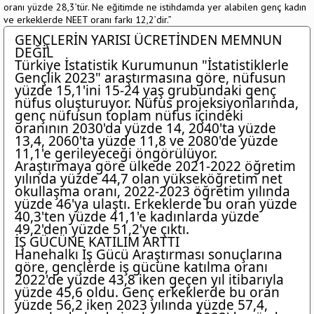
oranı yüzde 28,3’tür. Ne eğitimde ne istihdamda yer alabilen genç kadın
ve erkeklerde NEET oranı farkı 12,2’dir.”
GENÇLERİN YARISI ÜCRETİNDEN MEMNUN
DEĞİL
Türkiye İstatistik Kurumunun "İstatistiklerle
Gençlik 2023" araştırmasına göre, nüfusun
yüzde 15,1'ini 15-24 yaş grubundaki genç
nüfus oluşturuyor. Nüfus projeksiyonlarında,
genç nüfusun toplam nüfus içindeki
oranının 2030'da yüzde 14, 2040'ta yüzde
13,4, 2060'ta yüzde 11,8 ve 2080'de yüzde
11,1'e gerileyeceği öngörülüyor.
Araştırmaya göre ülkede 2021-2022 öğretim
yılında yüzde 44,7 olan yükseköğretim net
okullaşma oranı, 2022-2023 öğretim yılında
yüzde 46'ya ulaştı. Erkeklerde bu oran yüzde
40,3'ten yüzde 41,1'e kadınlarda yüzde
49,2'den yüzde 51,2'ye çıktı.
İŞ GÜCÜNE KATILIM ARTTI
Hanehalkı İş Gücü Araştırması sonuçlarına
göre, gençlerde iş gücüne katılma oranı
2022'de yüzde 43,8 iken geçen yıl itibarıyla
yüzde 45,6 oldu. Genç erkeklerde bu oran
yüzde 56,2 iken 2023 yılında yüzde 57,4,