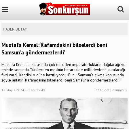
HABER DETAY
Mustafa Kemal:‘Kafamdakini bilselerdi beni
Samsun’a göndermezlerdi’
Mustafa Kemal’in kafasında çok önceden imparatorlukların dağılacağı ve
eninde sonunda Türklerden meskûn bir arazide milli devletin kurulacağı
fikri vardı. Kendini o güne hazırlıyordu. Bunu Samsun’a çıkma konusunda
şöyle anlatır: ‘Kafamdakini bilselerdi beni Samsun’a göndermezlerdi!’
19 Mayıs 2024 - Pazar 15:49
3216 defa okunmuş.