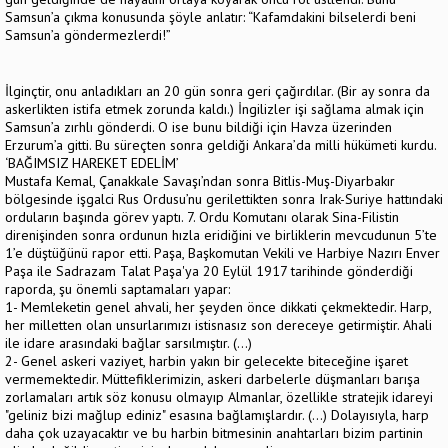
Samsun’a çıkma konusunda şöyle anlatır: “Kafamdakini bilselerdi beni
Samsun’a göndermezlerdi!”
İlginçtir, onu anladıkları an 20 gün sonra geri çağırdılar. (Bir ay sonra da
askerlikten istifa etmek zorunda kaldı.) İngilizler işi sağlama almak için
Samsun’a zırhlı gönderdi. O ise bunu bildiği için Havza üzerinden
Erzurum’a gitti. Bu süreçten sonra geldiği Ankara’da milli hükümeti kurdu.
‘BAĞIMSIZ HAREKET EDELİM’
Mustafa Kemal, Çanakkale Savaşı’ndan sonra Bitlis-Muş-Diyarbakır
bölgesinde işgalci Rus Ordusu’nu gerilettikten sonra Irak-Suriye hattındaki
orduların başında görev yaptı. 7. Ordu Komutanı olarak Sina-Filistin
direnişinden sonra ordunun hızla eridiğini ve birliklerin mevcudunun 5’te
1’e düştüğünü rapor etti. Paşa, Başkomutan Vekili ve Harbiye Nazırı Enver
Paşa ile Sadrazam Talat Paşa'ya 20 Eylül 1917 tarihinde gönderdiği
raporda, şu önemli saptamaları yapar:
1- Memleketin genel ahvali, her şeyden önce dikkati çekmektedir. Harp,
her milletten olan unsurlarımızı istisnasız son dereceye getirmiştir. Ahali
ile idare arasındaki bağlar sarsılmıştır. (...)
2- Genel askeri vaziyet, harbin yakın bir gelecekte biteceğine işaret
vermemektedir. Müttefiklerimizin, askeri darbelerle düşmanları barışa
zorlamaları artık söz konusu olmayıp Almanlar, özellikle stratejik idareyi
"geliniz bizi mağlup ediniz" esasına bağlamışlardır. (...) Dolayısıyla, harp
daha çok uzayacaktır ve bu harbin bitmesinin anahtarları bizim partinin