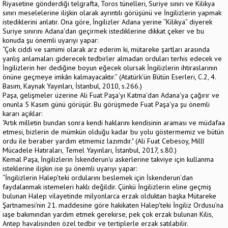
Riyasetine gönderdiği telgrafta, Toros tünelleri, Suriye sınırı ve Kilikya
sınırı meselelerine ilişkin olarak ayrıntılı görüşünü ve İngilizlerin yapmak
istediklerini anlatır. Ona göre, İngilizler Adana yerine “Kilikya” diyerek
Suriye sınırını Adana'dan geçirmek istediklerine dikkat çeker ve bu
konuda şu önemli uyarıyı yapar:
“Çok ciddi ve samimi olarak arz ederim ki, mütareke şartları arasında
yanlış anlamaları giderecek tedbirler almadan orduları terhis edecek ve
İngilizlerin her dediğine boyun eğecek olursak İngilizlerin ihtiraslarının
önüne geçmeye imkân kalmayacaktır.” (Atatürk'ün Bütün Eserleri, C.2, 4.
Basım, Kaynak Yayınları, İstanbul, 2010, s.266.)
Paşa, gelişmeler üzerine Ali Fuat Paşa'yı Katma'dan Adana'ya çağırır ve
onunla 5 Kasım günü görüşür. Bu görüşmede Fuat Paşa'ya şu önemli
kararı açıklar:
"Artık milletin bundan sonra kendi haklarını kendisinin araması ve müdafaa
etmesi, bizlerin de mümkün olduğu kadar bu yolu göstermemiz ve bütün
ordu ile beraber yardım etmemiz lazımdır." (Ali Fuat Cebesoy, Millî
Mücadele Hatıraları, Temel Yayınları, İstanbul, 2017, s.80.)
Kemal Paşa, İngilizlerin İskenderun'u askerlerine takviye için kullanma
isteklerine ilişkin ise şu önemli uyarıyı yapar:
“İngilizlerin Halep’teki ordularını beslemek için İskenderun'dan
faydalanmak istemeleri haklı değildir. Çünkü İngilizlerin eline geçmiş
bulunan Halep vilayetinde milyonlarca erzak olduktan başka Mütareke
Şartnamesi’nin 21. maddesine göre hakikaten Halep'teki İngiliz Ordusu’na
iaşe bakımından yardım etmek gerekirse, pek çok erzak bulunan Kilis,
Antep havalisinden özel tedbir ve tertiplerle erzak satılabilir.