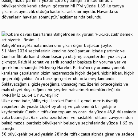
baktığımızda partimiz yüzde 1,65 oy almıştır. 28 ilde ittifak, 2
büyükşehirde kendi adayını gösteren MHP'yi yüzde 1,65 ile tartıya
çıkarmak aymazlık olduğu kadar karanlık bir niyettir. Havanda su
dövenlerin havaları sönmüştür." açıklamasında bulundu.
Bahçeli'nin açıklamalarından öne çıkan diğer başlıklar şöyle:
31 Mart 2024 seçimlerinin kendine özgü şartları içinde partimiz ve
Cumhur İttifakı hamd olsun başarıya ulaşmış, seçimlerden yüz akıyla
çıkmıştır. Kaldı ki somut ve sarih sonuçlar başkaca bir yoruma yer ve
gerek bırakmamıştır. Milliyetçi Hareket Partisi’nin oy oranına yönelik
karalama çabalarının bizim nazarımızda hiçbir değeri, hiçbir itibarı, hiçbir
geçerliliği yoktur. Zira bariz gerçekler ulu orta meydandandır.
Saklayacağımız, gizleyeceğimiz, utanacağımız, üzerini örteceğimiz ve
mahcubiyet duyacağımız bir şeyden bahsetmek mümkün değildir.
'PARTİMİZ 16,64 OY ALMIŞTIR'
Ülke genelinde, Milliyetçi Hareket Partisi il genel meclis üyeliği
seçimlerinde yüzde 16,64 oy almış ve çok önemli bir gelişme
kaydetmiştir. Cumhur İttifakı’nın toplam oy oranı da yüzde 48,8 düzeyinde
vuku bulmuştur. Bazı zeka özürlülerin ve hastalıklı ruhların zaviyesinden
baktığımızda, partimiz büyükşehir belediye seçimlerinde yüzde 1,65 oy
almıştır.
30 büyükşehir belediyesinin 28’inde ittifak çatısı altında giren ve sadece