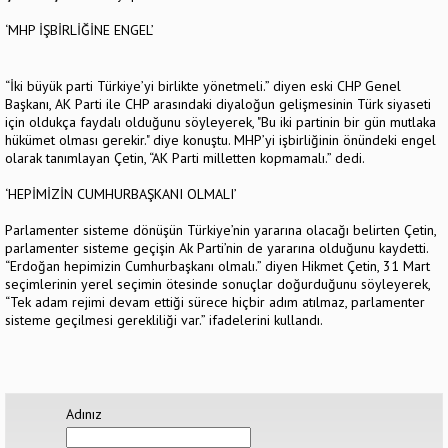
‘MHP İŞBİRLİĞİNE ENGEL’
“İki büyük parti Türkiye’yi birlikte yönetmeli.” diyen eski CHP Genel
Başkanı, AK Parti ile CHP arasındaki diyaloğun gelişmesinin Türk siyaseti
için oldukça faydalı olduğunu söyleyerek, "Bu iki partinin bir gün mutlaka
hükümet olması gerekir." diye konuştu. MHP’yi işbirliğinin önündeki engel
olarak tanımlayan Çetin, “AK Parti milletten kopmamalı.” dedi.
‘HEPİMİZİN CUMHURBAŞKANI OLMALI’
Parlamenter sisteme dönüşün Türkiye’nin yararına olacağı belirten Çetin,
parlamenter sisteme geçişin Ak Parti’nin de yararına olduğunu kaydetti.
“Erdoğan hepimizin Cumhurbaşkanı olmalı.” diyen Hikmet Çetin, 31 Mart
seçimlerinin yerel seçimin ötesinde sonuçlar doğurduğunu söyleyerek,
“Tek adam rejimi devam ettiği sürece hiçbir adım atılmaz, parlamenter
sisteme geçilmesi gerekliliği var.” ifadelerini kullandı.
Adınız