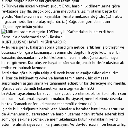
elinde değildir, neticesini çıkarmak lazım gelir.
3- Türkiye'nin askeri vaziyeti şudur: Ordu, harbin ilk dönemlerine göre
fevkalade zayıftır. Birçok orduların mevcutları, lazım olanın beşte biri
gibidir. Memleketin insan kaynakları ikmale muktedir değildir. (...) Irak'ta
İngilizler hedeflerine ulaşmışlardır. (...) Bağdat'ın geri alınmasını
düşünmeye imkân yoktur.
‘KURTULUŞ VE HAYAT İMKÂNI VARDIR’
4- Bu kısa genel bakıştan sonra çıkardığım netice; artık her iş bitmiştir ve
bulunacak bir çare kalmamıştır, zemininde değildir. Böyle kötümser bir
kanaatin, düşmanların ve tehlikelerin en vahimi olduğunu açıklamaya
hacet görmem. Kurtuluş ve hayat imkânı vardır, ancak hedefe ulaştıracak
tedbirleri bulmak lazımdır.
Acizlerine göre, bugün takip edilecek kararlar aşağıdakiler olmalıdır:
a) İçeride hükümeti takviye ve hayatı temin etmek, hiç olmazsa
suistimalleri asgari sınıra ve tahammül edilebilir bir dereceye indirmektir.
(Burada aslında milli hükümet kurma isteği vardır - ED.)
b) Askeri siyasetimiz bir savunma siyaseti ve elimizdeki bir tek neferi son
ana kadar saklamak siyaseti olmalıdır. Bu siyaset, memleketimiz dışında
bir tek Osmanlı neferi kalmasına tahammül edemez.(...)
İçinde bulunduğumuz bataklıktan Almalarla beraber kurtulmak zaruri ise
de Almanların bu zaruretten ve harbin uzamasından istifade ederek bizi
sömürge şekline sokmak ve memleketimizin bütün kaynaklarını kendi
ellerine almak siyasetinin karşısındayım. Ve devlet ricalinin bu hususta hiç