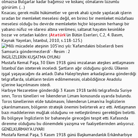
olmazsa Bulgarlar kadar bağımsız ve kıskanç olmalarını lüzumlu
görürüm. (…)
Kısacası, gerek mülki hükümetler ve gerek ahali içinde yapılacak işlerin
sıradan bir memleket meselesi değil, en birinci bir memleket müdafaası
meselesi olduğu bu devirde memleketin hiçbir köşesinin herhangi bir
yabancı nüfuz ve idaresi altına verilmesi, saltanat hayatını kesinlikle
bozar ve ortadan kaldırır. (
Atatürk
'ün Bütün Eserleri, C.2, 4. Basım,
Kaynak Yayınları, İstanbul, 2010, s.118-125.)
İNGİLİZLERİN KUŞATMA OYUNU
Mustafa Kemal Paşa, 30 Ekim 1918 günü imzalanan ateşkes antlaşmasını
İstanbul’dan isteterek inceledi. Şartların ağır olduğunu gördü. Ülkenin
işgal yaşayacağını da anladı. Daha Halep’teyken arkadaşlarına gönderdiği
telgraflarda, silahların teslim edilmemesini, olabildiğince Anadolu
içlerine kaçırılmasını istedi.
Harbiye Nezaretine gönderdiği 3 Kasım 1918 tarihli telgrafında Suriye
sınırı, Toros tünelleri ve İskenderun Limanı konusunda uyarıda bulundu.
Toros tünellerinin elde tutulmasını, İskenderun Limanı’na İngilizlerin
çıkarılmamasını, bölgenin stratejik önemini belirterek arz etti. Antlaşmanın
bazı maddelerinin muğlak olduğunu ve netleştirilmesi gerektiğini belirtti.
Bu bölgeye İngilizlerin bir bahaneyle gireceğini tespit etti. Kafasında
direnme olduğunu bu dönemdeki yazışma ve faaliyetlerinden anlıyoruz.
GENELKURMAY’A UYARI
Mustafa Kemal Paşa, 5 Kasım 1918 günü Başkumandanlık Erkânıharbiye