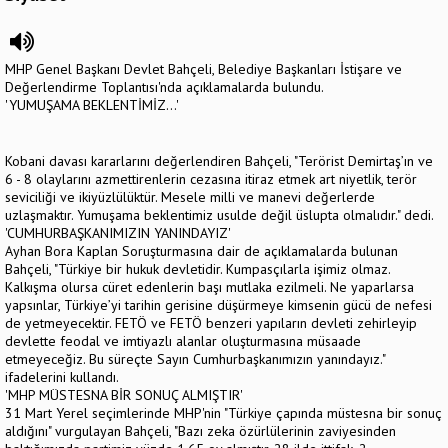
MHP Genel Başkanı Devlet Bahçeli, Belediye Başkanları İstişare ve
Değerlendirme Toplantısı'nda açıklamalarda bulundu.
'YUMUŞAMA BEKLENTİMİZ...'
Kobani davası kararlarını değerlendiren Bahçeli, "Terörist Demirtaş’ın ve
6 - 8 olaylarını azmettirenlerin cezasına itiraz etmek art niyetlik, terör
seviciliği ve ikiyüzlülüktür. Mesele milli ve manevi değerlerde
uzlaşmaktır. Yumuşama beklentimiz usulde değil üslupta olmalıdır." dedi.
'CUMHURBAŞKANIMIZIN YANINDAYIZ'
Ayhan Bora Kaplan Soruşturmasına dair de açıklamalarda bulunan
Bahçeli, "Türkiye bir hukuk devletidir. Kumpasçılarla işimiz olmaz.
Kalkışma olursa cüret edenlerin başı mutlaka ezilmeli. Ne yaparlarsa
yapsınlar, Türkiye’yi tarihin gerisine düşürmeye kimsenin gücü de nefesi
de yetmeyecektir. FETÖ ve FETÖ benzeri yapıların devleti zehirleyip
devlette feodal ve imtiyazlı alanlar oluşturmasına müsaade
etmeyeceğiz. Bu süreçte Sayın Cumhurbaşkanımızın yanındayız."
ifadelerini kullandı.
'MHP MÜSTESNA BİR SONUÇ ALMIŞTIR'
31 Mart Yerel seçimlerinde MHP'nin "Türkiye çapında müstesna bir sonuç
aldığını" vurgulayan Bahçeli, "Bazı zeka özürlülerinin zaviyesinden