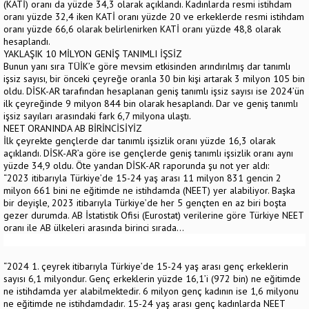
(KATİ) oranı da yüzde 34,3 olarak açıklandı. Kadınlarda resmi istihdam
oranı yüzde 32,4 iken KATİ oranı yüzde 20 ve erkeklerde resmi istihdam
oranı yüzde 66,6 olarak belirlenirken KATİ oranı yüzde 48,8 olarak
hesaplandı.
YAKLAŞIK 10 MİLYON GENİŞ TANIMLI İŞSİZ
Bunun yanı sıra TÜİK’e göre mevsim etkisinden arındırılmış dar tanımlı
işsiz sayısı, bir önceki çeyreğe oranla 30 bin kişi artarak 3 milyon 105 bin
oldu. DİSK-AR tarafından hesaplanan geniş tanımlı işsiz sayısı ise 2024’ün
ilk çeyreğinde 9 milyon 844 bin olarak hesaplandı. Dar ve geniş tanımlı
işsiz sayıları arasındaki fark 6,7 milyona ulaştı.
NEET ORANINDA AB BİRİNCİSİYİZ
İlk çeyrekte gençlerde dar tanımlı işsizlik oranı yüzde 16,3 olarak
açıklandı. DİSK-AR’a göre ise gençlerde geniş tanımlı işsizlik oranı aynı
yüzde 34,9 oldu. Öte yandan DİSK-AR raporunda şu not yer aldı:
“2023 itibarıyla Türkiye’de 15-24 yaş arası 11 milyon 831 gencin 2
milyon 661 bini ne eğitimde ne istihdamda (NEET) yer alabiliyor. Başka
bir deyişle, 2023 itibarıyla Türkiye’de her 5 gençten en az biri boşta
gezer durumda. AB İstatistik Ofisi (Eurostat) verilerine göre Türkiye NEET
oranı ile AB ülkeleri arasında birinci sırada…
“2024 1. çeyrek itibarıyla Türkiye’de 15-24 yaş arası genç erkeklerin
sayısı 6,1 milyondur. Genç erkeklerin yüzde 16,1’i (972 bin) ne eğitimde
ne istihdamda yer alabilmektedir. 6 milyon genç kadının ise 1,6 milyonu
ne eğitimde ne istihdamdadır. 15-24 yaş arası genç kadınlarda NEET