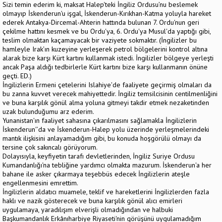
Sizi temin ederim ki, maksat Halep'teki İngiliz Ordusu’nu beslemek
olmayıp İskenderun'u işgal, İskenderun-Kırıkhan-Katma yoluyla hareket
ederek Antakya-Dircemal-Ahterin hattında bulunan 7. Ordu'nun geri
çekilme hattını kesmek ve bu Ordu'ya, 6. Ordu'ya Musul'da yaptığı gibi,
teslim olmaktan kaçamayacak bir vaziyete sokmaktır. (İngilizler bu
hamleyle Irak’ın kuzeyine yerleşerek petrol bölgelerini kontrol altına
alarak bize karşı Kürt kartını kullanmak istedi. İngilizler bölgeye yerleşti
ancak Paşa aldığı tedbirlerle Kürt kartını bize karşı kullanmanın önüne
geçti. ED.)
İngilizlerin Ermeni çetelerini Islahiye'de faaliyete geçirmiş olmaları da
bu zanna kuvvet verecek mahiyettedir. İngiliz temsilcisinin centilmenliğini
ve buna karşılık gönül alma yoluna gitmeyi takdir etmek nezaketinden
uzak bulunduğumu arz ederim.
Yunanistan'ın faaliyet sahasına çıkarılmasını sağlamakla İngilizlerin
İskenderun'’da ve İskenderun-Halep yolu üzerinde yerleşmelerindeki
mantık ilişkisini anlayamadığım gibi, bu konuda hoşgörülü olmayı da
tersine çok sakıncalı görüyorum.
Dolayısıyla, keyfiyetin tarafı devletlerinden, İngiliz Suriye Ordusu
Kumandanlığı'na tebliğine yardımcı olmakta mazurum. İskenderun'a her
bahane ile asker çıkarmaya teşebbüs edecek İngilizlerin ateşle
engellenmesini emrettim.
İngilizlerin aldatıcı muamele, teklif ve hareketlerini İngilizlerden fazla
haklı ve nazik gösterecek ve buna karşılık gönül alıcı emirleri
uygulamaya, yaradılışım elverişli olmadığından ve halbuki
Başkumandanlık Erkânıharbiye Riyaseti'nin görüşünü uygulamadığım