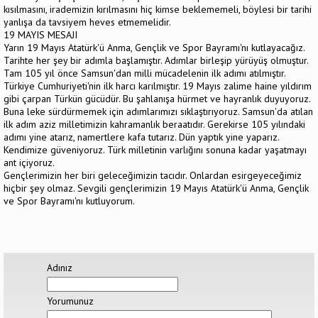
kısılmasını, irademizin kırılmasını hiç kimse beklememeli, böylesi bir tarihi
yanlışa da tavsiyem heves etmemelidir.
19 MAYIS MESAJI
Yarın 19 Mayıs Atatürk'ü Anma, Gençlik ve Spor Bayramı'nı kutlayacağız.
Tarihte her şey bir adımla başlamıştır. Adımlar birleşip yürüyüş olmuştur.
Tam 105 yıl önce Samsun'dan milli mücadelenin ilk adımı atılmıştır.
Türkiye Cumhuriyeti'nin ilk harcı karılmıştır. 19 Mayıs zalime haine yıldırım
gibi çarpan Türkün gücüdür. Bu şahlanışa hürmet ve hayranlık duyuyoruz.
Buna leke sürdürmemek için adımlarımızı sıklaştırıyoruz. Samsun'da atılan
ilk adım aziz milletimizin kahramanlık beraatıdır. Gerekirse 105 yılındaki
adımı yine atarız, namertlere kafa tutarız. Dün yaptık yine yaparız.
Kendimize güveniyoruz. Türk milletinin varlığını sonuna kadar yaşatmayı
ant içiyoruz.
Gençlerimizin her biri geleceğimizin tacıdır. Onlardan esirgeyeceğimiz
hiçbir şey olmaz. Sevgili gençlerimizin 19 Mayıs Atatürk'ü Anma, Gençlik
ve Spor Bayramı'nı kutluyorum.
Adınız
Yorumunuz